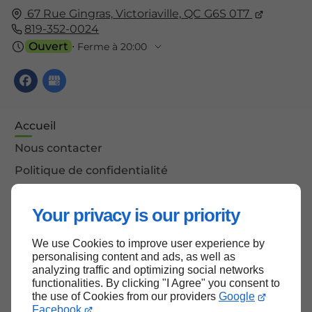
67 Rue Gingras,
Victoriaville,
QC G6S 0T7
819-352-0024
Ouvert
⋅ Ferme à 20:00
Accueil
Nous contacter
Politique de confidentialité
Plan du site
Your privacy is our priority
We use Cookies to improve user experience by
Haut de page
personalising content and ads, as well as
analyzing traffic and optimizing social networks
functionalities. By clicking "I Agree" you consent to
the use of Cookies from our providers
Google
Facebook
.