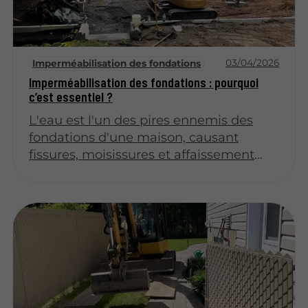
03/04/2026
Imperméabilisation des fondations
Imperméabilisation des fondations : pourquoi
c’est essentiel ?
L'eau est l'un des pires ennemis des
fondations d'une maison, causant
fissures, moisissures et affaissement
structurel. L'imperméabilisation
constitue une barrière protectrice
indispensable contre l'infiltration
d'humidité dans votre sous-sol. Négliger
cette étape peut entraîner des
dommages irréversibles et des coûts de
réparation considérables.