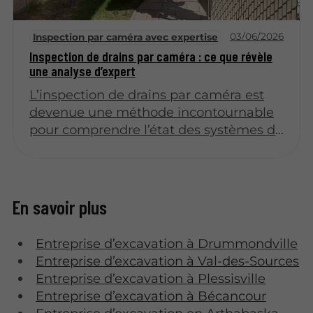
03/06/2026
Inspection par caméra avec expertise
Inspection de drains par caméra : ce que révèle
une analyse d’expert
L’inspection de drains par caméra est
devenue une méthode incontournable
pour comprendre l’état des systèmes de
drainage. Grâce à des technologies
avancées, cette technique permet
d’identifier rapidement les problèmes
sans avoir à procéder à des excavations
En savoir plus
coûteuses. Cet article explore en
profondeur ce que révèle une analyse
Entreprise d’excavation à Drummondville
d’expert dans ce domaine, en abordant
Entreprise d’excavation à Val-des-Sources
les méthodes, les avantages, les défis et
Entreprise d’excavation à Plessisville
les recommandations.
Entreprise d’excavation à Bécancour