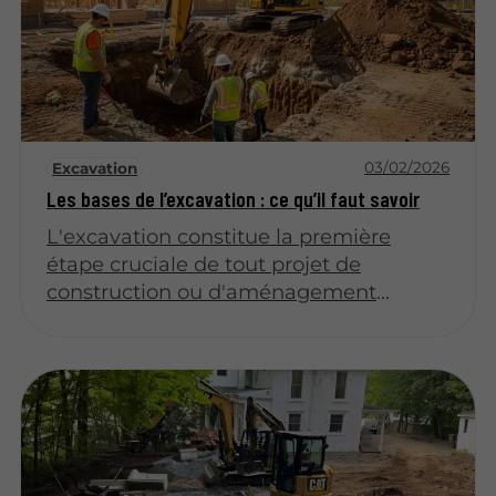
Comprendre les étapes clés vous
permettra d'éviter des problèmes
coûteux de détérioration des fondations.
03/02/2026
Excavation
Les bases de l’excavation : ce qu’il faut savoir
L'excavation constitue la première
étape cruciale de tout projet de
construction ou d'aménagement
extérieur. Avant de creuser, il est
essentiel de comprendre les
réglementations locales, la composition
du sol et les services souterrains
présents. Une bonne préparation
permet d'éviter des retards coûteux et
des accidents sur le chantier.